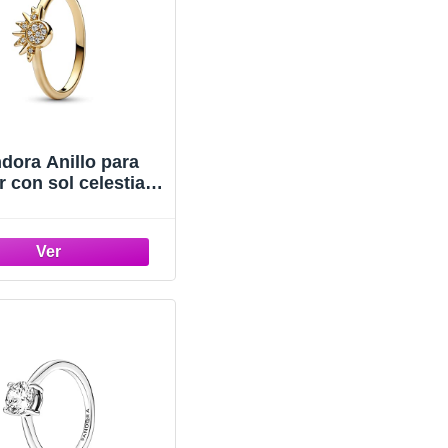
dora Anillo para
 con sol celestial
2674C01, Metal,
irconia cúbica