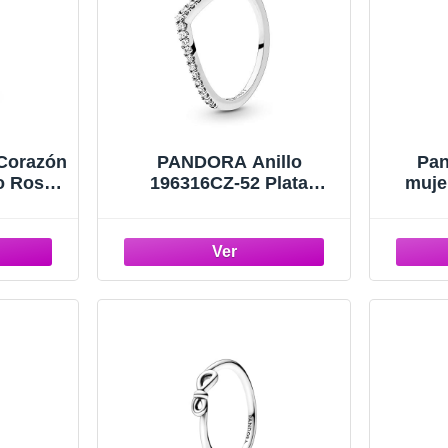
Corazón
PANDORA Anillo
Pan
do Rosa
196316CZ-52 Plata
mujer
 MUJER
Circonitas Deseo
16
Reluciente
Z