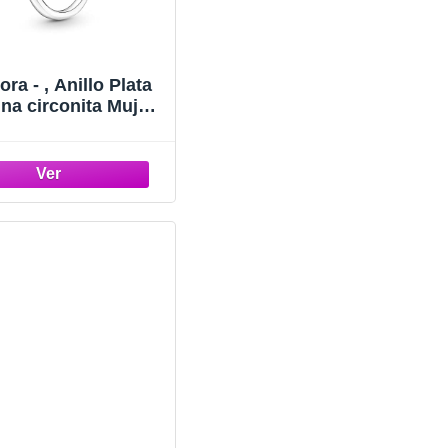
ra - , Anillo Plata
ina circonita Mujer,
ado, 190052C01-52