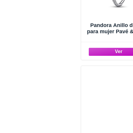
Pandora Anillo d
para mujer Pavé 
192528C02, Plata 
Zirconia cúb