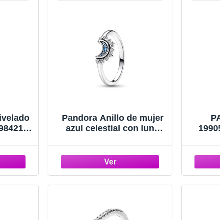
ivelado
Pandora Anillo de mujer
P
198421
azul celestial con luna
1990
6 MUJER
chispeante 192675C01,
Metal, Zirconia cúbica