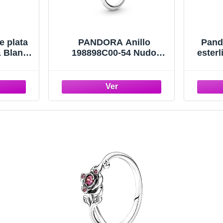
e plata
PANDORA Anillo
Pando
& Blanco
198898C00-54 Nudo
esterl
de ley,
Infinito.
Plate
ica