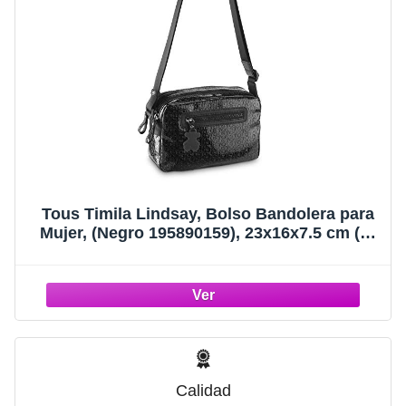
Tous Timila Lindsay, Bolso Bandolera para
Mujer, (Negro 195890159), 23x16x7.5 cm (W
x H x L)
Calidad