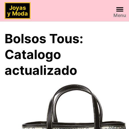
Saltar
Joyas
al
y Moda
Menu
contenido
Bolsos Tous:
Catalogo
actualizado