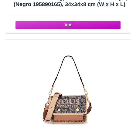
(Negro 195890165), 34x34x8 cm (W x H x L)