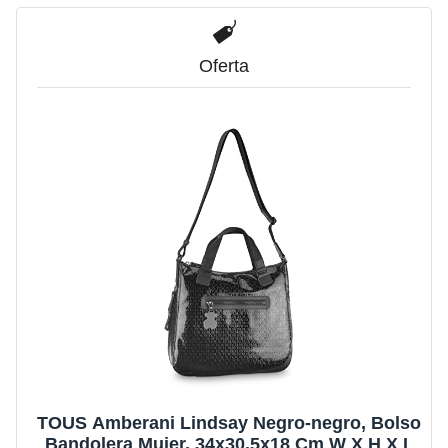
Oferta
TOUS Amberani Lindsay Negro-negro, Bolso
Bandolera Mujer, 34x30.5x18 Cm W X H X L