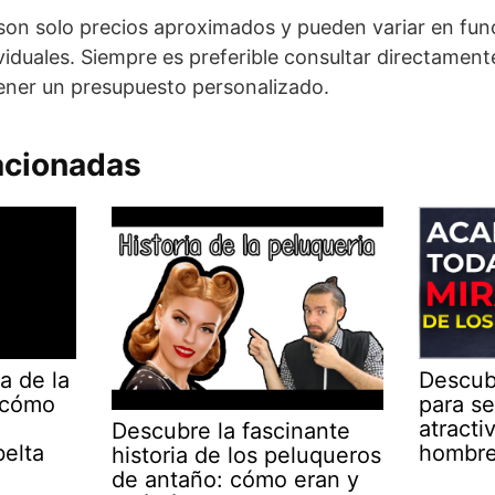
on solo precios aproximados y pueden variar en func
ividuales. Siempre es preferible consultar directamen
ener un presupuesto personalizado.
acionadas
a de la
Descub
y cómo
para se
atracti
Descubre la fascinante
belta
hombr
historia de los peluqueros
de antaño: cómo eran y