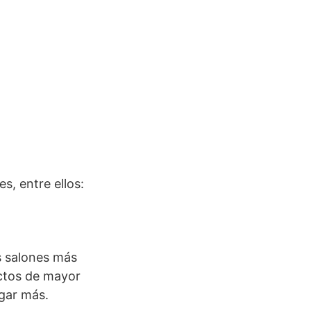
s, entre ellos:
s salones más
uctos de mayor
agar más.