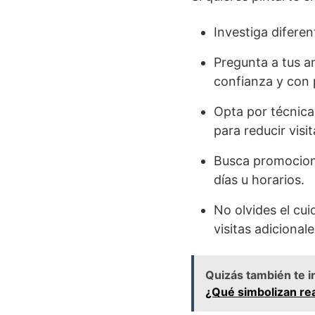
Investiga difere
Pregunta a tus a
confianza y con 
Opta por técnica
para reducir visi
Busca promocion
días u horarios.
No olvides el cui
visitas adicionale
Quizás también te i
¿Qué simbolizan re