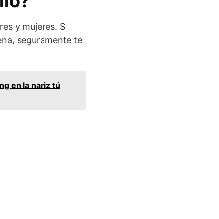
llo?
es y mujeres. Si
lena, seguramente te
ng en la nariz tú