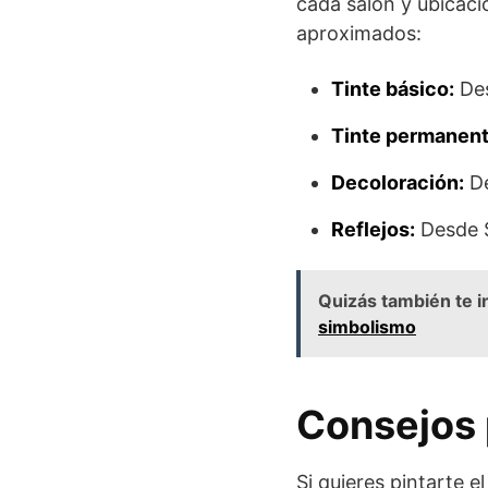
cada salón y ubicaci
aproximados:
Tinte básico:
Des
Tinte permanent
Decoloración:
De
Reflejos:
Desde 
Quizás también te i
simbolismo
Consejos 
Si quieres pintarte e