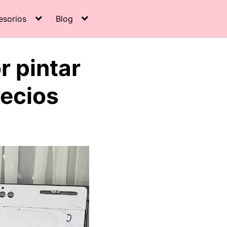
esorios
Blog
r pintar
recios