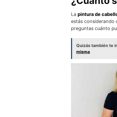
¿Cuánto se
La
pintura de cabell
estás considerando c
preguntas cuánto pu
Quizás también te i
misma