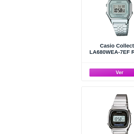
Casio Collec
LA680WEA-7EF R
pulsera para Muje
33,5 x 28,6 x 8