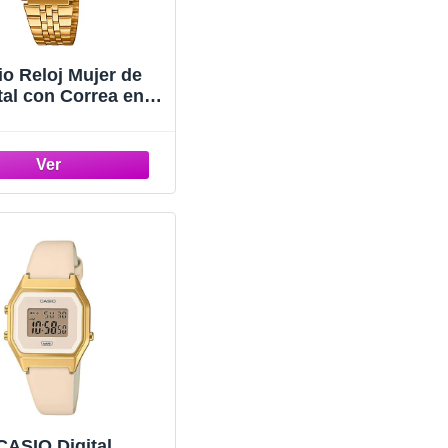
io Reloj Mujer de
tal con Correa en
ero Inoxidable
A680WEGA-1ER
CASIO Digital