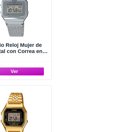
io Reloj Mujer de
tal con Correa en
ero Inoxidable
700WEM-7AEF