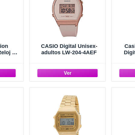
tion
CASIO Digital Unisex-
Cas
eloj de
adultos LW-204-4AEF
Digi
r, Gris,
Ac
,6 mm
A