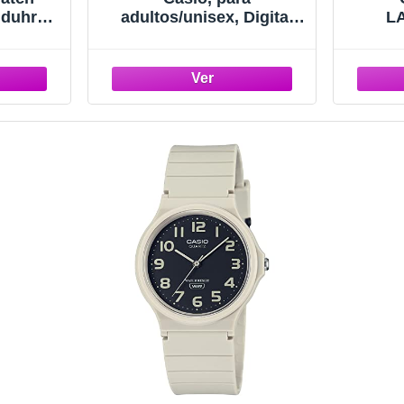
nduhr
adultos/unisex, Digital
L
EF
A171WEMG-9AEF