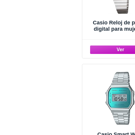
Casio Reloj de 
digital para muj
acero inoxidable
Casio Smart W