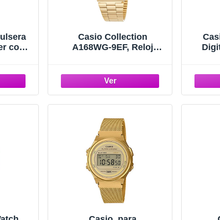
pulsera
Casio Collection
Cas
er con
A168WG-9EF, Reloj
Digi
 LA670W
Unisex, Oro
Ac
L
atch
Casio, para