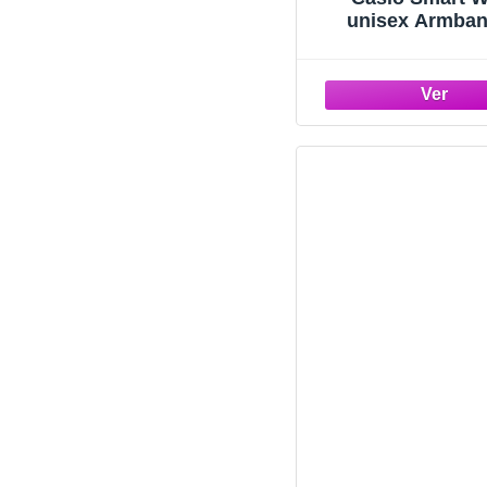
unisex Armba
A168WEM-2