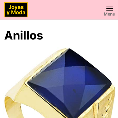
Saltar
Joyas
al
y Moda
Menu
contenido
Anillos