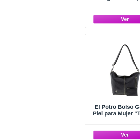
Poliéster y 
El Potro Bolso 
Piel para Mujer "T
"Color": NE