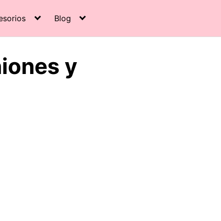
esorios
Blog
niones y