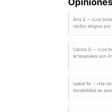
Opiniones
Ana S. – «Los bols
recibo elogios por 
Carlos G. – «Los b
artesanales son i
Isabel M. – «He te
durabilidad es aso