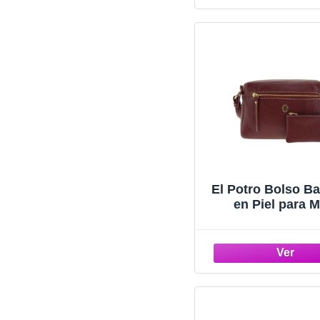
El Potro Bolso B
en Piel para M
"Talla": U "Co
BURDEO