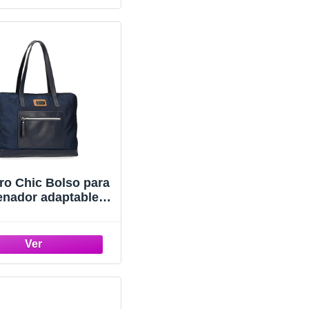
tro Chic Bolso para
enador adaptable
,6" Azul 38 cms
Poliéster