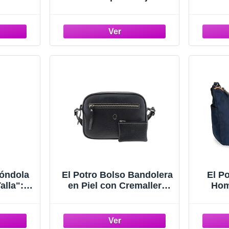
PU
"Talla": U "Color":
35,5x4
MARRON
Góndola
El Potro Bolso Bandolera
El P
alla": U
en Piel con Cremallera
Hom
GRO
"Talla": U "Color":
NEGRO