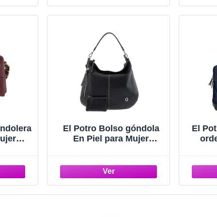
andolera
El Potro Bolso góndola
El Po
ujer
En Piel para Mujer
ord
lor":
"Talla": U "Color":
15
S
NEGRO