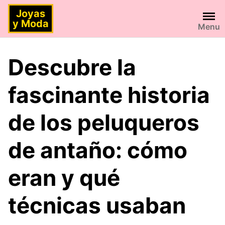
Saltar
Joyas
al
y Moda
Menu
contenido
Descubre la
fascinante historia
de los peluqueros
de antaño: cómo
eran y qué
técnicas usaban