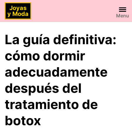
Saltar
Joyas
al
y Moda
Menu
contenido
La guía definitiva:
cómo dormir
adecuadamente
después del
tratamiento de
botox