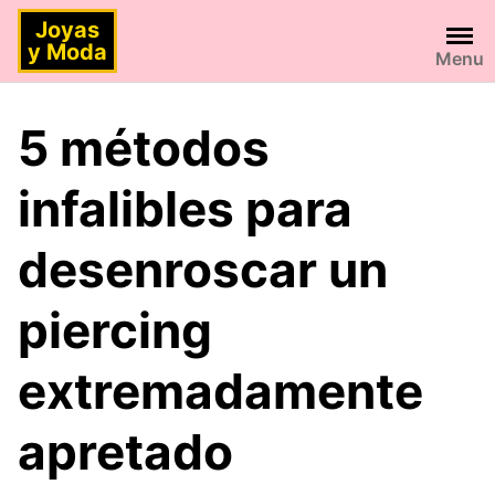
Saltar
Joyas
al
y Moda
Menu
contenido
5 métodos
infalibles para
desenroscar un
piercing
extremadamente
apretado