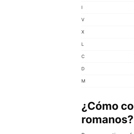
I
V
X
L
C
D
M
¿Cómo con
romanos?