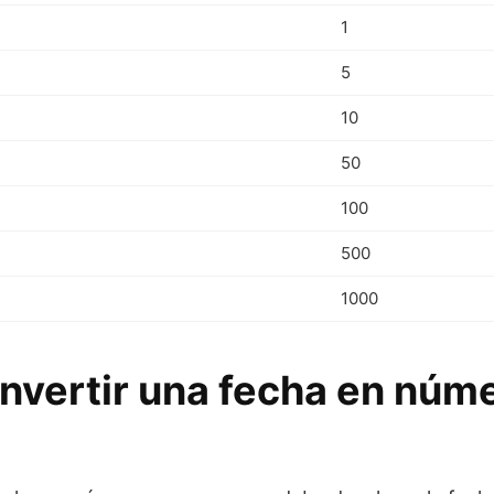
1
5
10
50
100
500
1000
vertir una fecha en núm