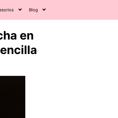
esorios
Blog
cha en
encilla