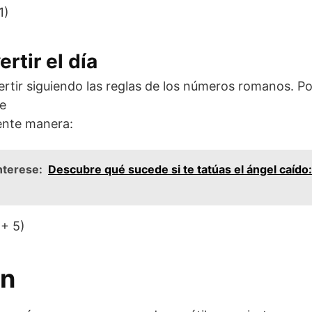
1)
rtir el día
ertir siguiendo las reglas de los números romanos. Po
se
iente manera:
nterese:
Descubre qué sucede si te tatúas el ángel caído: 
 + 5)
ón