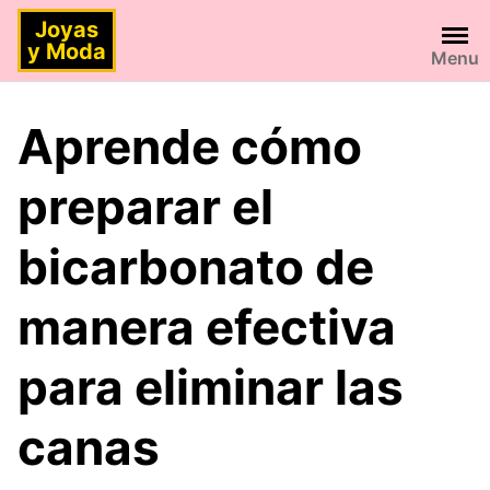
Saltar
Joyas
al
y Moda
Menu
contenido
Aprende cómo
preparar el
bicarbonato de
manera efectiva
para eliminar las
canas