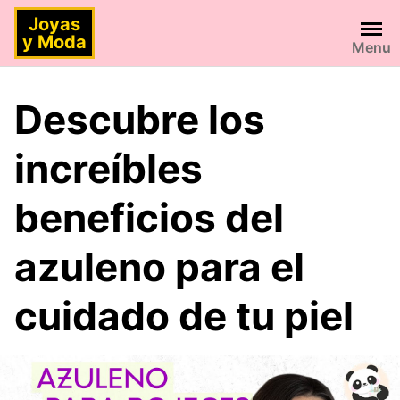
Saltar
Joyas
al
y Moda
Menu
contenido
Descubre los
increíbles
beneficios del
azuleno para el
cuidado de tu piel