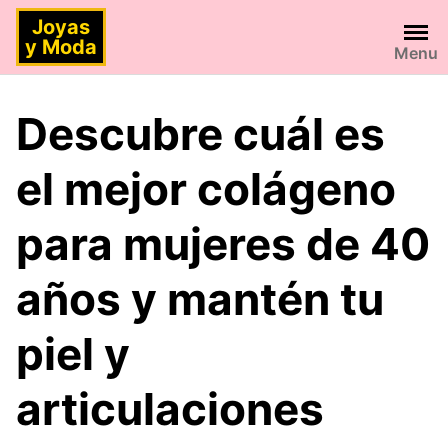
Saltar
Joyas
al
y Moda
Menu
contenido
Descubre cuál es
el mejor colágeno
para mujeres de 40
años y mantén tu
piel y
articulaciones