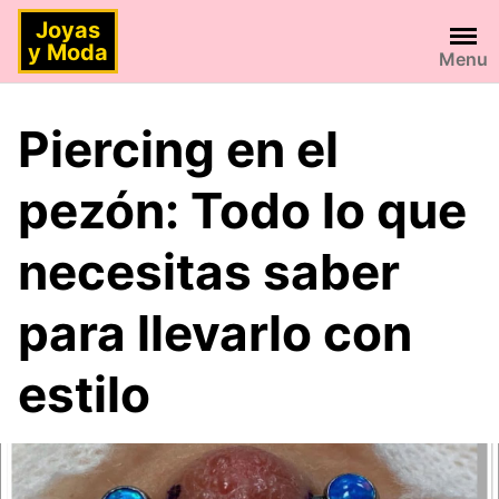
Saltar
Joyas
al
y Moda
Menu
contenido
Piercing en el
pezón: Todo lo que
necesitas saber
para llevarlo con
estilo