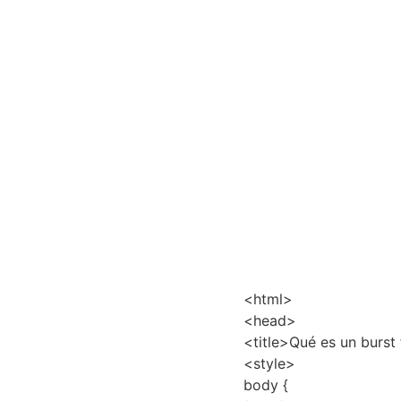
<html>
<head>
<title>Qué es un burst 
<style>
body {