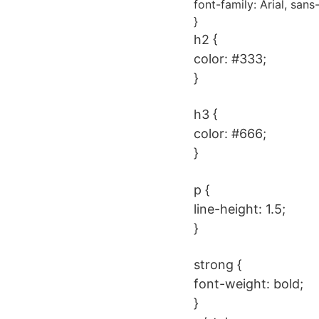
font-family: Arial, sans-
}
h2 {
color: #333;
}
h3 {
color: #666;
}
p {
line-height: 1.5;
}
strong {
font-weight: bold;
}