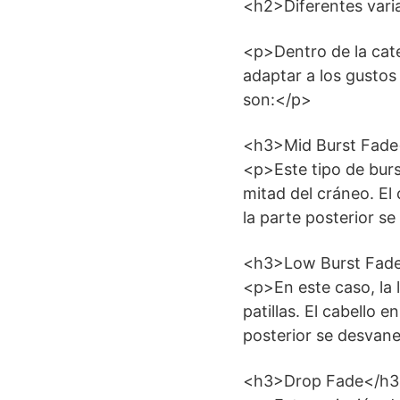
<h2>Diferentes vari
<p>Dentro de la cate
adaptar a los gustos
son:</p>
<h3>Mid Burst Fad
<p>Este tipo de burs
mitad del cráneo. El 
la parte posterior 
<h3>Low Burst Fad
<p>En este caso, la 
patillas. El cabello 
posterior se desvan
<h3>Drop Fade</h