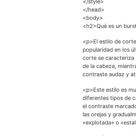
</style>
</head>
<body>
<h2>Qué es un burs
<p>El estilo de cor
popularidad en los ú
corte se caracteriza 
de la cabeza, mientra
contraste audaz y at
<p>Este estilo es mu
diferentes tipos de c
el contraste marcado
las orejas y gradual
«explotada» o «estal