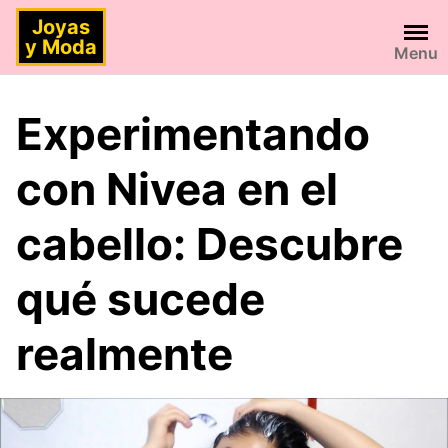
Saltar
Joyas
al
y Moda
Menu
contenido
Experimentando
con Nivea en el
cabello: Descubre
qué sucede
realmente