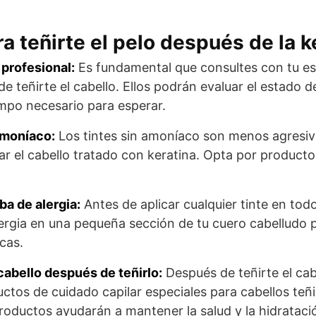
a teñirte el pelo después de la k
profesional:
Es fundamental que consultes con tu esti
e teñirte el cabello. Ellos podrán evaluar el estado d
empo necesario para esperar.
 amoníaco:
Los tintes sin amoníaco son menos agresi
r el cabello tratado con keratina. Opta por product
ba de alergia:
Antes de aplicar cualquier tinte en todo
ergia en una pequeña sección de tu cuero cabelludo p
cas.
abello después de teñirlo:
Después de teñirte el cab
uctos de cuidado capilar especiales para cabellos teñ
roductos ayudarán a mantener la salud y la hidratació