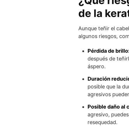
¿Qué riesg
de la kera
Aunque teñir el cabe
algunos riesgos, co
Pérdida de brillo
después de teñir
áspero.
Duración reducid
posible que la d
agresivos pueden 
Posible daño al 
agresivo, puedes
resequedad.