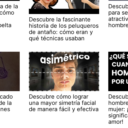
a de la
Descub
y cómo
para se
atracti
Descubre la fascinante
belta
hombr
historia de los peluqueros
de antaño: cómo eran y
qué técnicas usaban
icado
Descubre cómo lograr
Descub
de la
una mayor simetría facial
hombre 
ones
de manera fácil y efectiva
mujer: 
signifi
amor!