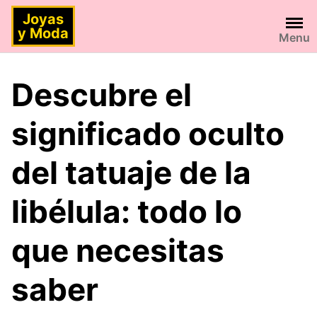
Saltar
Joyas
al
y Moda
Menu
contenido
Descubre el
significado oculto
del tatuaje de la
libélula: todo lo
que necesitas
saber