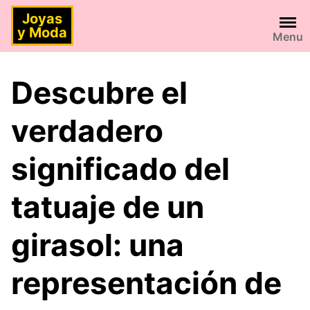
Saltar
Joyas
al
y Moda
Menu
contenido
Descubre el
verdadero
significado del
tatuaje de un
girasol: una
representación de