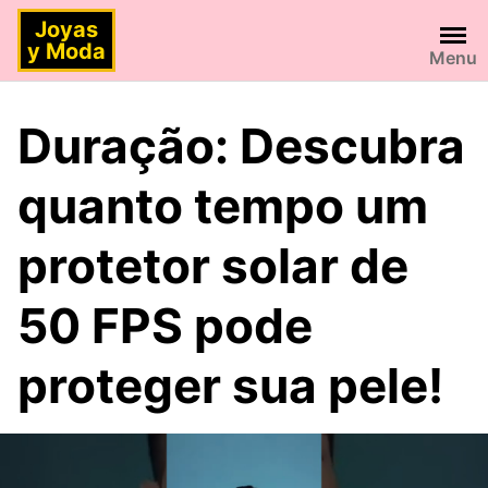
Saltar
Joyas
al
y Moda
Menu
contenido
Duração: Descubra
quanto tempo um
protetor solar de
50 FPS pode
proteger sua pele!